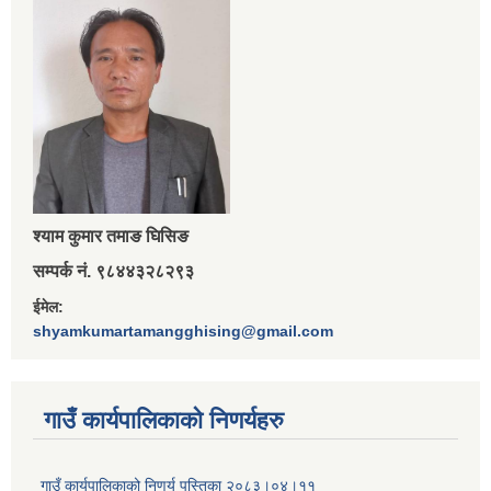
श्‍याम कुमार तमाङ घिसिङ
सम्पर्क नं. ९८४४३२८२९३
ईमेल:
shyamkumartamangghising@gmail.com
गाउँ कार्यपालिकाकाे निणर्यहरु
गाउँ कार्यपालिकाको निणर्य पुस्तिका २०८३।०४।११