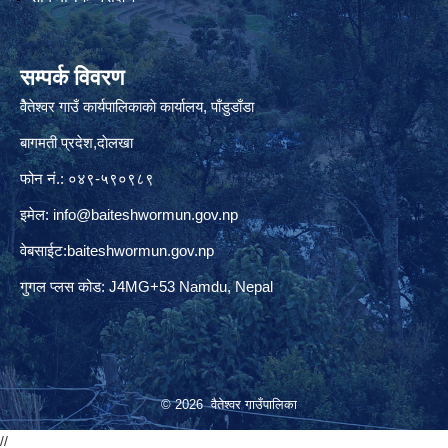
सम्पर्क विवरण
वैेतेश्वर गाउँ कार्यपालिकाकाे कार्यालय, पाँडुडाँडा
बागमती‌ प्रदेश,दाेलखा
फोन नं.: ०४९-५९०९८९
इमेल:
info@baiteshwormun.gov.np
वेबसाईट:baiteshwormun.gov.np
गुगल प्लस कोड: J4MG+53 Namdu, Nepal
© 2026 वैतेश्वर गाउँपालिका
//