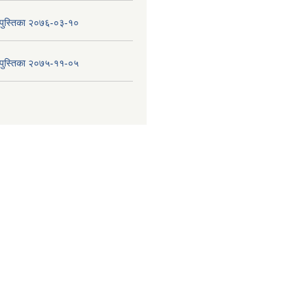
य पुस्तिका २०७६-०३-१०
य पुस्तिका २०७५-११-०५