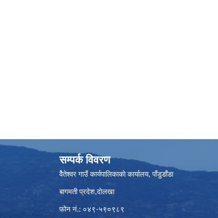
सम्पर्क विवरण
वैेतेश्वर गाउँ कार्यपालिकाकाे कार्यालय, पाँडुडाँडा
बागमती‌ प्रदेश,दाेलखा
फोन नं.: ०४९-५९०९८९