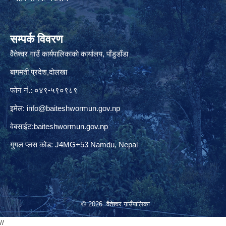
सम्पर्क विवरण
वैेतेश्वर गाउँ कार्यपालिकाकाे कार्यालय, पाँडुडाँडा
बागमती‌ प्रदेश,दाेलखा
फोन नं.: ०४९-५९०९८९
इमेल:
info@baiteshwormun.gov.np
वेबसाईट:baiteshwormun.gov.np
गुगल प्लस कोड: J4MG+53 Namdu, Nepal
© 2026 वैतेश्वर गाउँपालिका
//