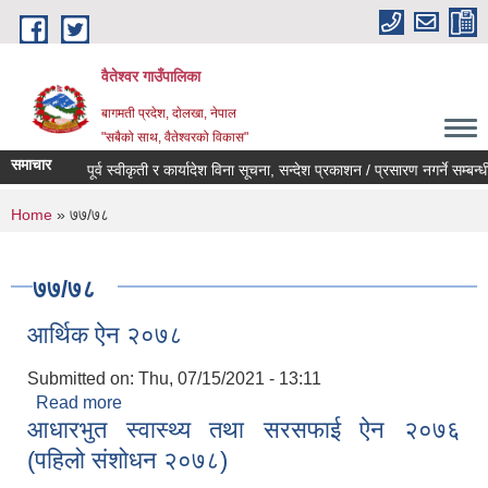
Skip to main content
वैतेश्वर गाउँपालिका
बागमती प्रदेश, दाेलखा, नेपाल
"सबैको साथ, वैतेश्वरको विकास"
समाचार
पूर्व स्वीकृती र कार्यादेश विना सूचना, सन्देश प्रकाशन / प्रसारण नगर्ने सम्बन्धी सू
You are here
Home
» ७७/७८
७७/७८
आर्थिक ऐन २०७८
Submitted on:
Thu, 07/15/2021 - 13:11
Read more
about आर्थिक ऐन २०७८
आधारभुत स्वास्थ्य तथा सरसफाई ऐन २०७६
(पहिलो संशोधन २०७८)