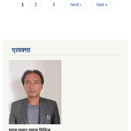
Pages
सम्बन्धी कार्यविधि २०७८
1
2
3
next ›
last »
प्रवक्त्ता
श्‍याम कुमार तमाङ घिसिङ