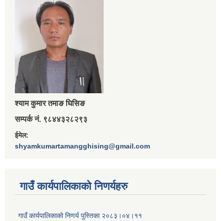
श्‍याम कुमार तमाङ घिसिङ
सम्पर्क नं. ९८४४३२८२९३
ईमेल:
shyamkumartamangghising@gmail.com
गाउँ कार्यपालिकाकाे निणर्यहरु
गाउँ कार्यपालिकाको निणर्य पुस्तिका २०८३।०४।११