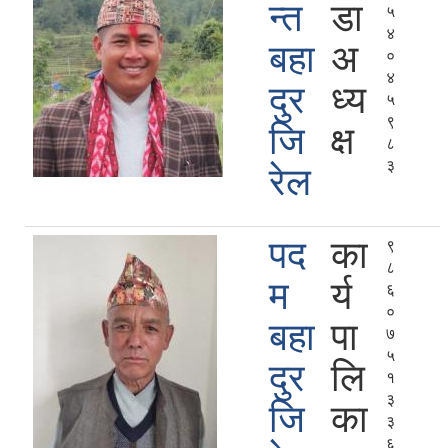
न्‍त
डा
५
४
बहा
अ
०
४
दुर
ध्य
५
९
जि
क्ष
८
३
रेल
पद
का
९
८
म
र्य
६
०
बहा
पा
७
५
दुर
लि
१
३
जि
का
३
६