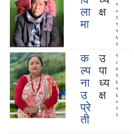
१
ला
क्ष
०
९
मा
१
५
६
२
क
उ
९
८
ल्प
पा
४
९
ना
ध्य
६
५
उ
क्ष
६
०
प्रे
२
२
ती