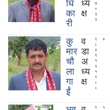
धि
ध्य
७
०
का
क्ष
३
३
री
कु
व
९
४
८
मार
डा
४
९
चौ
अ
१
३
ला
ध्य
५
९
गा
क्ष
८
८
ईं
भुव
व
९
५