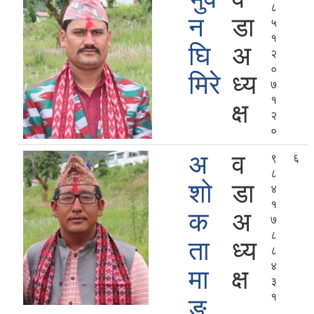
८
न
डा
५
१
घि
अ
२
०
मिरे
ध्य
७
१
क्ष
२
०
अ
व
९
६
८
शो
डा
४
१
क
अ
७
८
ता
ध्य
८
४
मा
क्ष
३
१
ङ