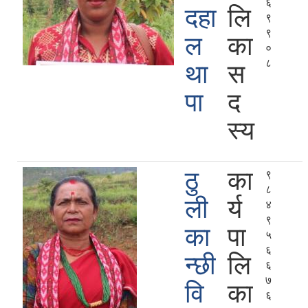
६
दहा
लि
९
९
ल
का
०
८
था
स
पा
द
स्य
ठु
का
९
८
ली
र्य
४
९
का
पा
५
६
न्छी
लि
६
७
वि
का
६