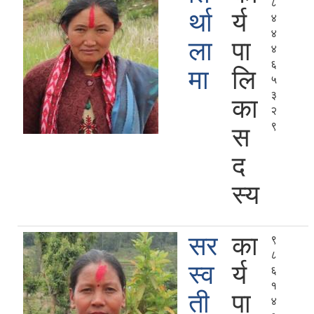
८
र्था
र्य
४
४
ला
पा
४
६
मा
लि
५
३
का
२
९
स
द
स्य
सर
का
९
८
स्व
र्य
६
१
ती
पा
४