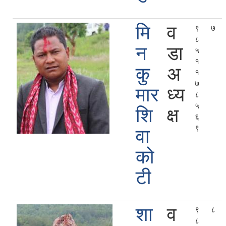
मि
व
९
७
८
न
डा
५
१
कु
अ
१
७
मार
ध्य
८
५
शि
क्ष
६
९
वा
को
टी
शा
व
९
८
८