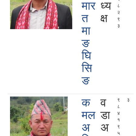
मार
ध्य
८
२
त
क्ष
९
३
मा
ङ
घि
सि
ङ
क
व
९
३
८
मल
डा
४
१
अ
अ
९
५