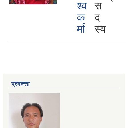
०
श्‍व
स
क
द
र्मा
स्य
प्रवक्त्ता