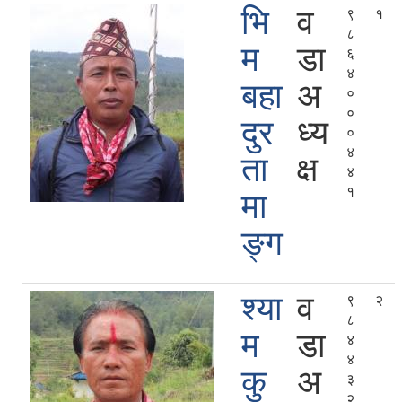
भि
व
९
१
८
म
डा
६
४
बहा
अ
०
०
दुर
ध्य
०
४
ता
क्ष
४
१
मा
ङ्ग
श्‍या
व
९
२
८
म
डा
४
४
कु
अ
३
२