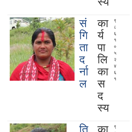
स्य
सं
का
९
८
गि
र्य
६
१
ता
पा
०
५
द
लि
२
४
र्ना
का
६
१
ल
स
द
स्य
ति
का
९