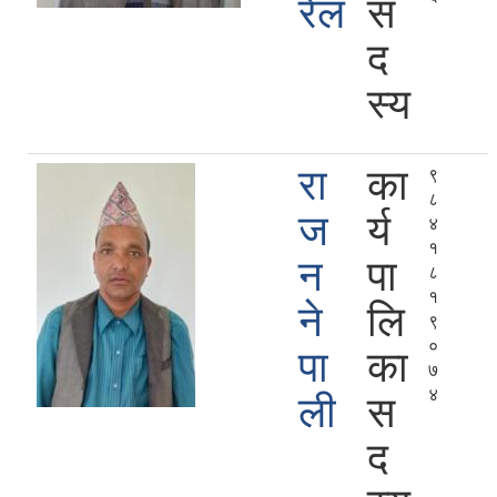
रेल
स
द
स्य
रा
का
९
८
ज
र्य
४
१
न
पा
८
१
ने
लि
९
०
पा
का
७
४
ली
स
द