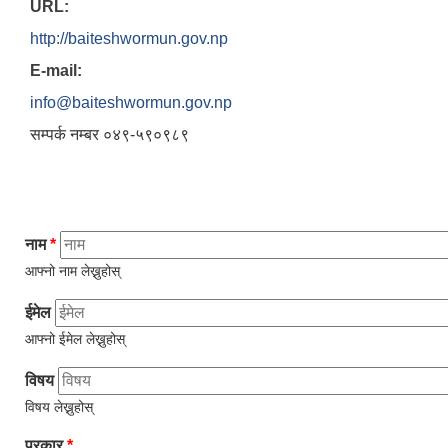
URL:
http://baiteshwormun.gov.np
E-mail:
info@baiteshwormun.gov.np
सम्पर्क न‌म्बर ०४९-५९०९८९
नाम
*
आफ्नो नाम लेख्नुहोस्
ईमेल
आफ्नो ईमेल लेख्नुहोस्
विषय
विषय लेख्नुहोस्
प्रकार
*