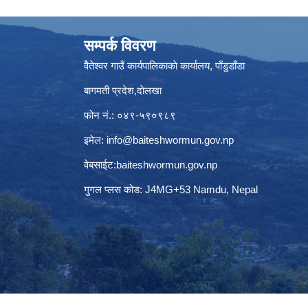
सम्पर्क विवरण
वैेतेश्वर गाउँ कार्यपालिकाकाे कार्यालय, पाँडुडाँडा
बागमती‌ प्रदेश,दाेलखा
फोन नं.: ०४९-५९०९८९
इमेल:
info@baiteshwormun.gov.np
वेबसाईट:baiteshwormun.gov.np
गुगल प्लस कोड: J4MG+53 Namdu, Nepal