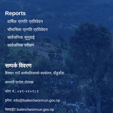
Reports
वार्षिक प्रगति प्रतिवेदन
चौमासिक प्रगति प्रतिवेदन
सार्वजनिक सुनुवाई
सार्वजनिक परीक्षण
सम्पर्क विवरण
वैेतेश्वर गाउँ कार्यपालिकाकाे कार्यालय, पाँडुडाँडा
बागमती‌ प्रदेश,दाेलखा
फोन नं.: ०४९-५९०९८९
इमेल:
info@baiteshwormun.gov.np
वेबसाईट:baiteshwormun.gov.np