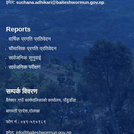
इमेल:
suchana.adhikari@
baiteshwormun.gov.np
Reports
वार्षिक प्रगति प्रतिवेदन
चौमासिक प्रगति प्रतिवेदन
सार्वजनिक सुनुवाई
सार्वजनिक परीक्षण
सम्पर्क विवरण
वैेतेश्वर गाउँ कार्यपालिकाकाे कार्यालय, पाँडुडाँडा
बागमती‌ प्रदेश,दाेलखा
फोन नं.: ०४९-५९०९८९
इमेल:
info@baiteshwormun.gov.np