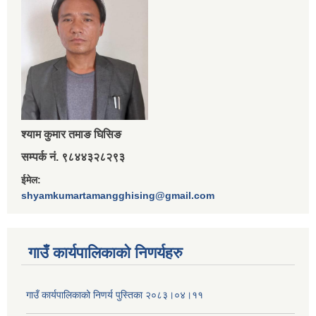
श्‍याम कुमार तमाङ घिसिङ
सम्पर्क नं. ९८४४३२८२९३
ईमेल:
shyamkumartamangghising@gmail.com
गाउँ कार्यपालिकाकाे निणर्यहरु
गाउँ कार्यपालिकाको निणर्य पुस्तिका २०८३।०४।११