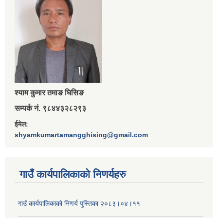
श्‍याम कुमार तमाङ घिसिङ
सम्पर्क नं. ९८४४३२८२९३
ईमेल:
shyamkumartamangghising@gmail.com
गाउँ कार्यपालिकाकाे निणर्यहरु
गाउँ कार्यपालिकाको निणर्य पुस्तिका २०८३।०४।११