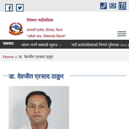
Skip to main content
वैतेश्वर गाउँपालिका
बागमती प्रदेश, दाेलखा, नेपाल
"सबैको साथ, वैतेश्वरको विकास"
समाचार
्रकाशन / प्रसारण नगर्ने सम्बन्धी सूचना ।
गाउँ कार्यपालिकाको निणर्य पुस्तिका २०८३।
You are here
Home
» डा. देवजीत प्रसाद ठाकुर
डा. देवजीत प्रसाद ठाकुर