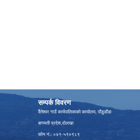
सम्पर्क विवरण
वैेतेश्वर गाउँ कार्यपालिकाकाे कार्यालय, पाँडुडाँडा
बागमती‌ प्रदेश,दाेलखा
फोन नं.: ०४९-५९०९८९