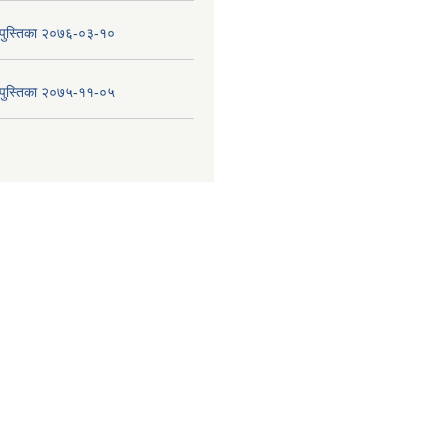
य पुस्तिका २०७६-०३-१०
य पुस्तिका २०७५-११-०५