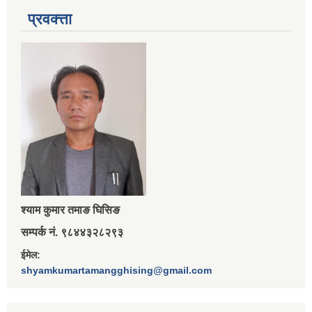
प्रवक्त्ता
श्‍याम कुमार तमाङ घिसिङ
सम्पर्क नं. ९८४४३२८२९३
ईमेल:
shyamkumartamangghising@gmail.com