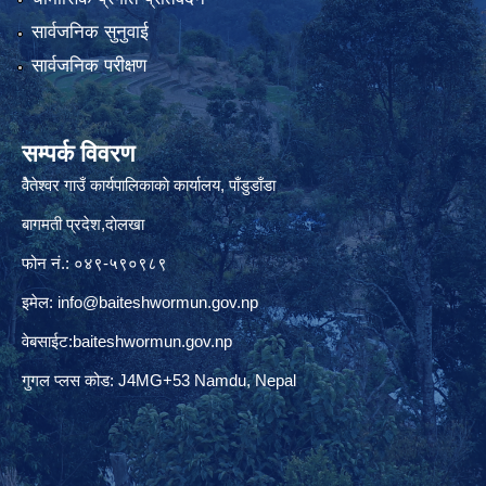
सार्वजनिक सुनुवाई
सार्वजनिक परीक्षण
सम्पर्क विवरण
वैेतेश्वर गाउँ कार्यपालिकाकाे कार्यालय, पाँडुडाँडा
बागमती‌ प्रदेश,दाेलखा
फोन नं.: ०४९-५९०९८९
इमेल:
info@baiteshwormun.gov.np
वेबसाईट:baiteshwormun.gov.np
गुगल प्लस कोड: J4MG+53 Namdu, Nepal