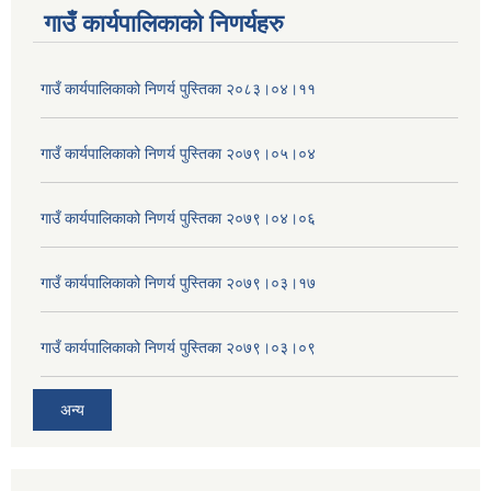
गाउँ कार्यपालिकाकाे निणर्यहरु
गाउँ कार्यपालिकाको निणर्य पुस्तिका २०८३।०४।११
गाउँ कार्यपालिकाको निणर्य पुस्तिका २०७९।०५।०४
गाउँ कार्यपालिकाको निणर्य पुस्तिका २०७९।०४।०६
गाउँ कार्यपालिकाको निणर्य पुस्तिका २०७९।०३।१७
गाउँ कार्यपालिकाको निणर्य पुस्तिका २०७९।०३।०९
अन्य