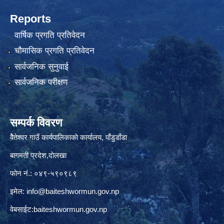
Reports
वार्षिक प्रगति प्रतिवेदन
चौमासिक प्रगति प्रतिवेदन
सार्वजनिक सुनुवाई
सार्वजनिक परीक्षण
सम्पर्क विवरण
वैेतेश्वर गाउँ कार्यपालिकाकाे कार्यालय, पाँडुडाँडा
बागमती‌ प्रदेश,दाेलखा
फोन नं.: ०४९-५९०९८९
इमेल:
info@baiteshwormun.gov.np
वेबसाईट:baiteshwormun.gov.np