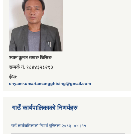
श्‍याम कुमार तमाङ घिसिङ
सम्पर्क नं. ९८४४३२८२९३
ईमेल:
shyamkumartamangghising@gmail.com
गाउँ कार्यपालिकाकाे निणर्यहरु
गाउँ कार्यपालिकाको निणर्य पुस्तिका २०८३।०४।११