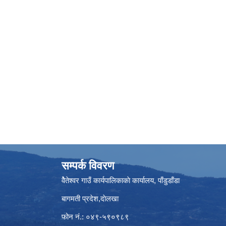
सम्पर्क विवरण
वैेतेश्वर गाउँ कार्यपालिकाकाे कार्यालय, पाँडुडाँडा
बागमती‌ प्रदेश,दाेलखा
फोन नं.: ०४९-५९०९८९