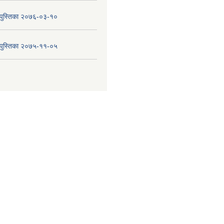
य पुस्तिका २०७६-०३-१०
य पुस्तिका २०७५-११-०५