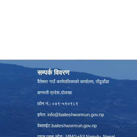
सम्पर्क विवरण
वैेतेश्वर गाउँ कार्यपालिकाकाे कार्यालय, पाँडुडाँडा
बागमती‌ प्रदेश,दाेलखा
फोन नं.: ०४९-५९०९८९
इमेल:
info@baiteshwormun.gov.np
वेबसाईट:baiteshwormun.gov.np
गुगल प्लस कोड: J4MG+53 Namdu, Nepal