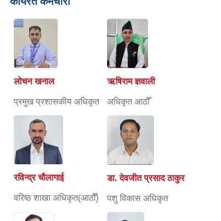
कार्यरत कर्मचारी
लोचन खनाल
ऋषिराम ज्ञवाली
प्रमुख प्रशासकीय अधिकृत
अधिकृत आठौँ
रविन्द्र चाैलागाई
डा. देवजीत प्रसाद ठाकुर
वरिष्ठ शाखा अधिकृत(आठौँ)
पशु विकास अधिकृत