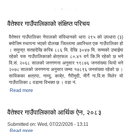
गाउँपालिकाकाे स्थायी केन्द्र पाँडुडाँडामा रहेको प्रशासनिक भवन
वैतेश्वर गाउँपालिकाको संक्षिप्त परिचय
वैतेश्वर गाउँपालिका नेपालको संविधानको धारा २९५ को उपधारा (३)
बमोजिम स्थापना भएको दोलखा जिल्लामा अवस्थित एक गाउँपालिका हो
। समुन्द्र सतहदेखि करिब ८८६ मि. देखि ३०४७ मि. सम्मको उचाईमा
रहेको यस गाउँपालिकाको क्षेत्रफल ८०.४१ वर्ग कि.मि रहेको छ भने
वि.सं. २०६८ सालको जनगणना अनुसार १९८७६ जनसंख्या थियो भने
२०७८ सालको जनगणना अनुसार जम्मा १७८९६ जनसंख्या रहेको छ ।
साविकका क्षत्रपा, नाम्दु, काबे्र, गैरीमुदी, मीर्गे गा.वि.स मिलेर यो
गाउँपालिका ८ वडामा विभक्त छ । वडा नं.
Read more
about वैतेश्वर गाउँपालिकाको संक्षिप्त परिचय
वैतेश्वर गाउँपालिकाको आर्थिक ऐन, २०८३
Submitted on:
Wed, 07/22/2026 - 13:11
Read more
about वैतेश्वर गाउँपालिकाको आर्थिक ऐन, २०८३