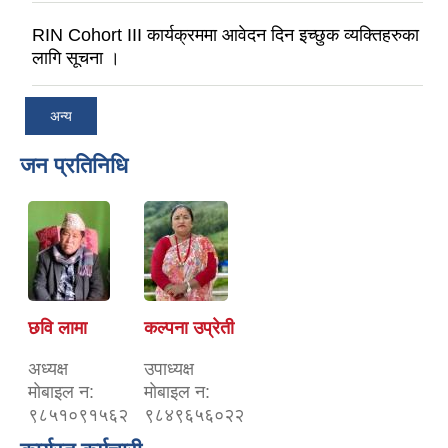
RIN Cohort III कार्यक्रममा आवेदन दिन इच्छुक व्यक्तिहरुका
लागि सूचना ।
अन्य
जन प्रतिनिधि
छवि लामा
कल्पना उप्रेती
अध्यक्ष
उपाध्यक्ष
माेबाइल न‌:
माेबाइल न‌:
९८५१०९१५६२
९८४९६५६०२२