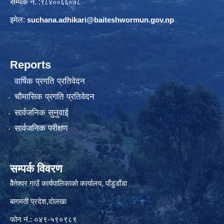
सम्पर्क नं. :
९८४००६६०७८
इमेल:
suchana.adhikari@
baiteshwormun.gov.np
Reports
वार्षिक प्रगति प्रतिवेदन
चौमासिक प्रगति प्रतिवेदन
सार्वजनिक सुनुवाई
सार्वजनिक परीक्षण
सम्पर्क विवरण
वैेतेश्वर गाउँ कार्यपालिकाकाे कार्यालय, पाँडुडाँडा
बागमती‌ प्रदेश,दाेलखा
फोन नं.: ०४९-५९०९८९