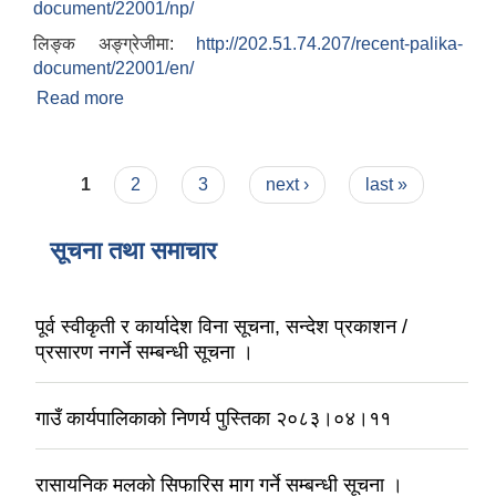
document/22001/np/
लिङ्क अङ्ग्रेजीमा:
http://202.51.74.207/recent-palika-
document/22001/en/
Read more
about आवास पुननिर्माण तथा प्रवलिकरण सम्बन्धी वैतेश्वर
गाउँपालिकाको प्रोफाइल
Pages
1
2
3
next ›
last »
सूचना तथा समाचार
पूर्व स्वीकृती र कार्यादेश विना सूचना, सन्देश प्रकाशन /
प्रसारण नगर्ने सम्बन्धी सूचना ।
गाउँ कार्यपालिकाको निणर्य पुस्तिका २०८३।०४।११
रासायनिक मलको सिफारिस माग गर्ने सम्बन्धी सूचना ।