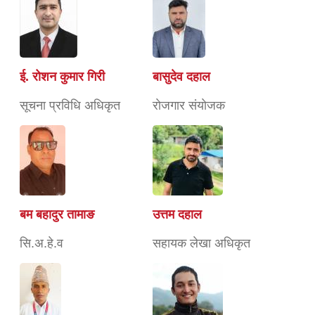
ई. रोशन कुमार गिरी
बासुदेव दहाल
सूचना प्रविधि अधिकृत
राेजगार संयाेजक
बम बहादुर तामाङ
उत्तम दहाल
सि.अ.हे.व
सहायक लेखा अधिकृत