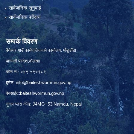
सार्वजनिक सुनुवाई
सार्वजनिक परीक्षण
सम्पर्क विवरण
वैेतेश्वर गाउँ कार्यपालिकाकाे कार्यालय, पाँडुडाँडा
बागमती‌ प्रदेश,दाेलखा
फोन नं.: ०४९-५९०९८९
इमेल:
info@baiteshwormun.gov.np
वेबसाईट:baiteshwormun.gov.np
गुगल प्लस कोड: J4MG+53 Namdu, Nepal