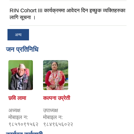
RIN Cohort III कार्यक्रममा आवेदन दिन इच्छुक व्यक्तिहरुका
लागि सूचना ।
अन्य
जन प्रतिनिधि
छवि लामा
कल्पना उप्रेती
अध्यक्ष
उपाध्यक्ष
माेबाइल न‌:
माेबाइल न‌:
९८५१०९१५६२
९८४९६५६०२२