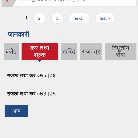
Pages
1
2
3
next ›
last »
जानकारी
कर तथा
विधुतीय
बजेट
खरिद
राजपत्र
(active tab)
शुल्क
सेवा
राजश्व तथा कर ०७५।७६
राजश्व तथा कर ०७४।७५
अन्य