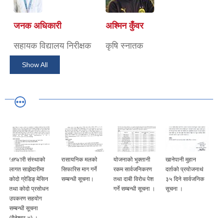
जनक अधिकारी
अश्मिन कुँवर
सहायक विद्यालय निरीक्षक
कृषि स्नातक
Show All
रासायनिक मलको
योजनाको भुक्तानी
खानेपानी मुहान
पि.पि.आर खोप
सिफारिस माग गर्ने
रकम सार्वजनिकरण
दर्ताको प्रयोजनार्थ
लगाउने कार्यक्रम
सम्बन्धी सूचना।
तथा दाबी विरोध पेश
३५ दिने सार्वजनिक
सम्बन्धी सूचना ।
गर्ने सम्बन्धी सूचना ।
सूचना ।