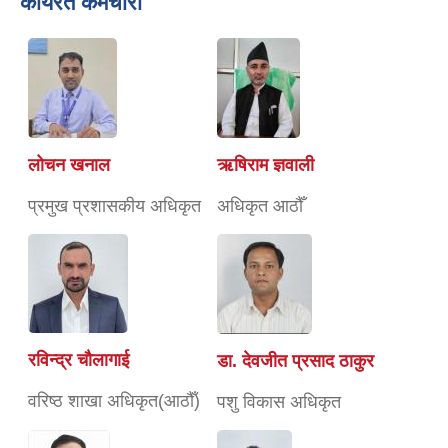
कार्यरत कर्मचारी
लोचन खनाल
ऋषिराम ज्ञवाली
प्रमुख प्रशासकीय अधिकृत
अधिकृत आठौँ
रविन्द्र चाैलागाई
डा. देवजीत प्रसाद ठाकुर
वरिष्ठ शाखा अधिकृत(आठौँ)
पशु विकास अधिकृत