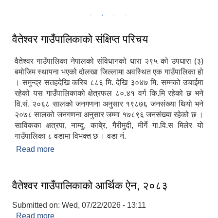
गाउँपालिकाकाे स्थायी केन्द्र पाँडुडाँडामा रहेको प्रशासनिक भवन
वैतेश्वर गाउँपालिकाको संक्षिप्त परिचय
वैतेश्वर गाउँपालिका नेपालको संविधानको धारा २९५ को उपधारा (३)
बमोजिम स्थापना भएको दोलखा जिल्लामा अवस्थित एक गाउँपालिका हो
। समुन्द्र सतहदेखि करिब ८८६ मि. देखि ३०४७ मि. सम्मको उचाईमा
रहेको यस गाउँपालिकाको क्षेत्रफल ८०.४१ वर्ग कि.मि रहेको छ भने
वि.सं. २०६८ सालको जनगणना अनुसार १९८७६ जनसंख्या थियो भने
२०७८ सालको जनगणना अनुसार जम्मा १७८९६ जनसंख्या रहेको छ ।
साविकका क्षत्रपा, नाम्दु, काबे्र, गैरीमुदी, मीर्गे गा.वि.स मिलेर यो
गाउँपालिका ८ वडामा विभक्त छ । वडा नं.
Read more
about वैतेश्वर गाउँपालिकाको संक्षिप्त परिचय
वैतेश्वर गाउँपालिकाको आर्थिक ऐन, २०८३
Submitted on:
Wed, 07/22/2026 - 13:11
Read more
about वैतेश्वर गाउँपालिकाको आर्थिक ऐन, २०८३