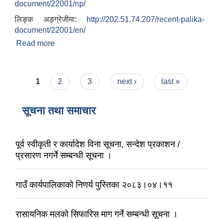
document/22001/np/
लिङ्क अङ्ग्रेजीमा:
http://202.51.74.207/recent-palika-
document/22001/en/
Read more
about आवास पुननिर्माण तथा प्रवलिकरण सम्बन्धी वैतेश्वर
गाउँपालिकाको प्रोफाइल
Pages
1
2
3
next ›
last »
सूचना तथा समाचार
पूर्व स्वीकृती र कार्यादेश विना सूचना, सन्देश प्रकाशन /
प्रसारण नगर्ने सम्बन्धी सूचना ।
गाउँ कार्यपालिकाको निणर्य पुस्तिका २०८३।०४।११
रासायनिक मलको सिफारिस माग गर्ने सम्बन्धी सूचना ।