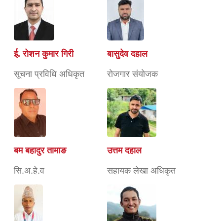
ई. रोशन कुमार गिरी
बासुदेव दहाल
सूचना प्रविधि अधिकृत
राेजगार संयाेजक
बम बहादुर तामाङ
उत्तम दहाल
सि.अ.हे.व
सहायक लेखा अधिकृत