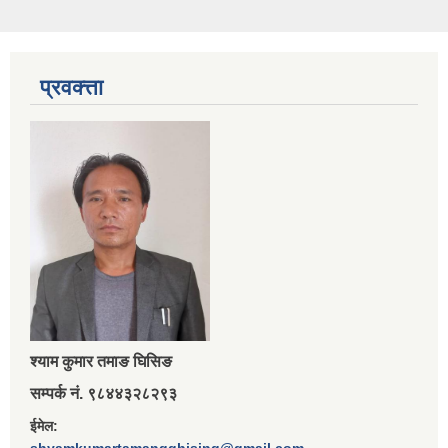
प्रवक्त्ता
श्‍याम कुमार तमाङ घिसिङ
सम्पर्क नं. ९८४४३२८२९३
ईमेल: