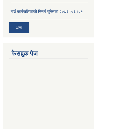
गाउँ कार्यपालिकाको निणर्य पुस्तिका २०७९।०३।०९
अन्य
फेसबुक पेज