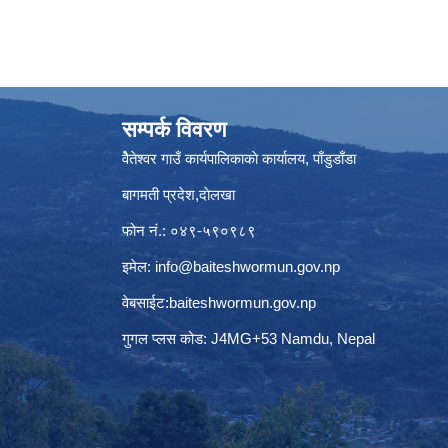
सम्पर्क विवरण
वैेतेश्वर गाउँ कार्यपालिकाकाे कार्यालय, पाँडुडाँडा
बागमती‌ प्रदेश,दाेलखा
फोन नं.: ०४९-५९०९८९
इमेल:
info@baiteshwormun.gov.np
वेबसाईट:baiteshwormun.gov.np
गुगल प्लस कोड: J4MG+53 Namdu, Nepal