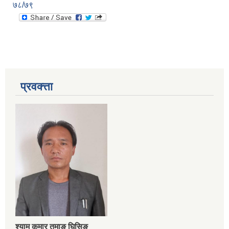
७८/७९
प्रवक्त्ता
श्‍याम कुमार तमाङ घिसिङ