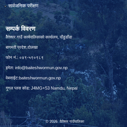
सार्वजनिक परीक्षण
सम्पर्क विवरण
वैेतेश्वर गाउँ कार्यपालिकाकाे कार्यालय, पाँडुडाँडा
बागमती‌ प्रदेश,दाेलखा
फोन नं.: ०४९-५९०९८९
इमेल:
info@baiteshwormun.gov.np
वेबसाईट:baiteshwormun.gov.np
गुगल प्लस कोड: J4MG+53 Namdu, Nepal
© 2026 वैतेश्वर गाउँपालिका