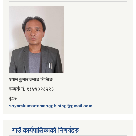
श्‍याम कुमार तमाङ घिसिङ
सम्पर्क नं. ९८४४३२८२९३
ईमेल:
shyamkumartamangghising@gmail.com
गाउँ कार्यपालिकाकाे निणर्यहरु