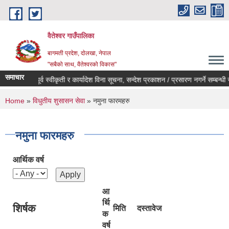
Skip to main content
वैतेश्वर गाउँपालिका
बागमती प्रदेश, दाेलखा, नेपाल
"सबैको साथ, वैतेश्वरको विकास"
समाचार
पूर्व स्वीकृती र कार्यादेश विना सूचना, सन्देश प्रकाशन / प्रसारण नगर्ने सम्बन्धी सूचन
You are here
Home
»
विधुतीय शुसासन सेवा
» नमुना फारमहरु
नमुना फारमहरु
आर्थिक वर्ष
आ
र्थि
शिर्षक
मिति
दस्तावेज
क
वर्ष