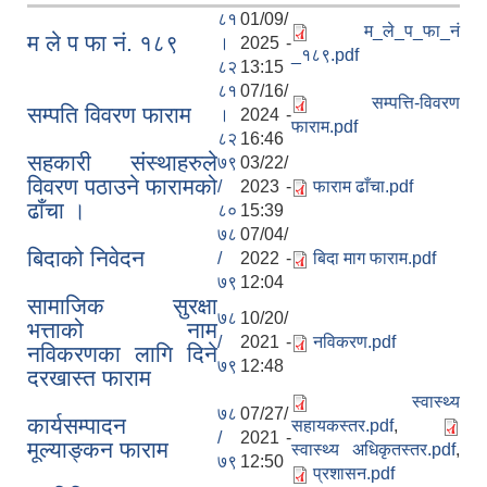
८१
01/09/
म_ले_प_फा_नं
म ले प फा नं. १८९
।
2025 -
_१८९.pdf
८२
13:15
८१
07/16/
सम्पत्ति-विवरण
सम्पति विवरण फाराम
।
2024 -
फाराम.pdf
८२
16:46
सहकारी संस्थाहरुले
७९
03/22/
विवरण पठाउने फारामको
/
2023 -
फाराम ढाँचा.pdf
ढाँचा ।
८०
15:39
७८
07/04/
बिदाको निवेदन
/
2022 -
बिदा माग फाराम.pdf
७९
12:04
सामाजिक सुरक्षा
७८
10/20/
भत्ताको नाम
/
2021 -
नविकरण.pdf
नविकरणका लागि दिने
७९
12:48
दरखास्त फाराम
स्वास्थ्य
७८
07/27/
कार्यसम्पादन
सहायकस्तर.pdf
,
/
2021 -
मूल्याङ्कन फाराम
स्वास्थ्य अधिकृतस्तर.pdf
,
७९
12:50
प्रशासन.pdf