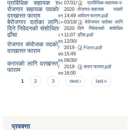
प्राविधिक सहायक र
७८
07/31/
प्राविधिक-सहायक-र-
रोजगार सहायक पदकाे
/
2020 -
रोजगार-सहायक पदको
दरखास्त फाराम
७९
14:49
आवेदन फाराम.pdf
बेराेजगार दर्ताका लागि
८०
03/18/
बेराेजगार दर्ताका लागि
दिने निवेदनकाे संशाेधित
/
2020 -
दिने निवेदनकाे संशाेधित
ढाँचा
८१
11:07
ढाँचा.pdf
७६
12/30/
राेजगार संयाेजक पदकाे
/
2019 -
Form.pdf
दरखास्त फाराम
७७
15:49
७६
09/30/
करारकाे लागि दरखास्त
/
2019 -
करार फाराम.pdf
फाराम
७७
16:00
Pages
1
2
3
next ›
last »
प्रवक्त्ता