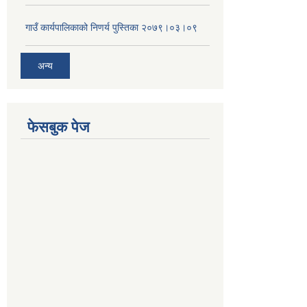
गाउँ कार्यपालिकाको निणर्य पुस्तिका २०७९।०३।०९
अन्य
फेसबुक पेज