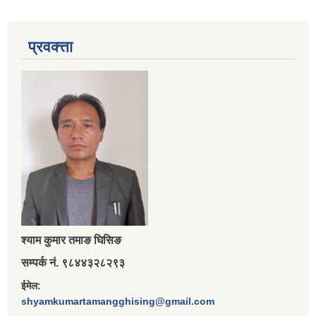
प्रवक्त्ता
श्‍याम कुमार तमाङ घिसिङ
सम्पर्क नं. ९८४४३२८२९३
ईमेल:
shyamkumartamangghising@gmail.com