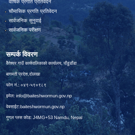
वार्षिक प्रगति प्रतिवेदन
चौमासिक प्रगति प्रतिवेदन
सार्वजनिक सुनुवाई
सार्वजनिक परीक्षण
सम्पर्क विवरण
वैेतेश्वर गाउँ कार्यपालिकाकाे कार्यालय, पाँडुडाँडा
बागमती‌ प्रदेश,दाेलखा
फोन नं.: ०४९-५९०९८९
इमेल:
info@baiteshwormun.gov.np
वेबसाईट:baiteshwormun.gov.np
गुगल प्लस कोड: J4MG+53 Namdu, Nepal