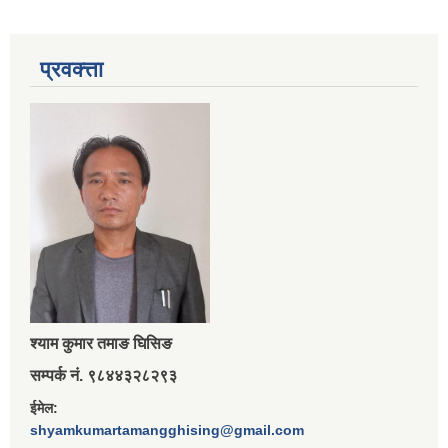
प्रवक्त्ता
श्‍याम कुमार तमाङ घिसिङ
सम्पर्क नं. ९८४४३२८२९३
ईमेल:
shyamkumartamangghising@gmail.com