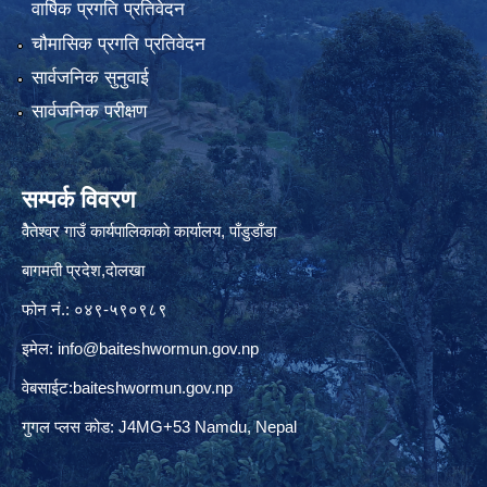
वार्षिक प्रगति प्रतिवेदन
चौमासिक प्रगति प्रतिवेदन
सार्वजनिक सुनुवाई
सार्वजनिक परीक्षण
सम्पर्क विवरण
वैेतेश्वर गाउँ कार्यपालिकाकाे कार्यालय, पाँडुडाँडा
बागमती‌ प्रदेश,दाेलखा
फोन नं.: ०४९-५९०९८९
इमेल:
info@baiteshwormun.gov.np
वेबसाईट:baiteshwormun.gov.np
गुगल प्लस कोड: J4MG+53 Namdu, Nepal