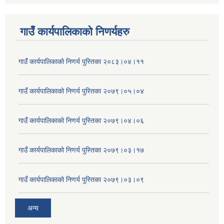
गाउँ कार्यपालिकाकाे निणर्यहरु
गाउँ कार्यपालिकाको निणर्य पुस्तिका २०८३।०४।११
गाउँ कार्यपालिकाको निणर्य पुस्तिका २०७९।०५।०४
गाउँ कार्यपालिकाको निणर्य पुस्तिका २०७९।०४।०६
गाउँ कार्यपालिकाको निणर्य पुस्तिका २०७९।०३।१७
गाउँ कार्यपालिकाको निणर्य पुस्तिका २०७९।०३।०९
अन्य