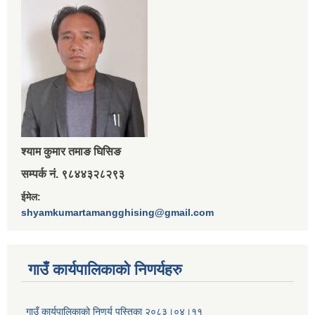
श्‍याम कुमार तमाङ घिसिङ
सम्पर्क नं. ९८४४३२८२९३
ईमेल:
shyamkumartamangghising@gmail.com
गाउँ कार्यपालिकाकाे निणर्यहरु
गाउँ कार्यपालिकाको निणर्य पुस्तिका २०८३।०४।११