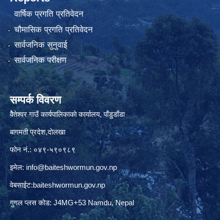
वार्षिक प्रगति प्रतिवेदन
चौमासिक प्रगति प्रतिवेदन
सार्वजनिक सुनुवाई
सार्वजनिक परीक्षण
सम्पर्क विवरण
वैेतेश्वर गाउँ कार्यपालिकाकाे कार्यालय, पाँडुडाँडा
बागमती‌ प्रदेश,दाेलखा
फोन नं.: ०४९-५९०९८९
इमेल:
info@baiteshwormun.gov.np
वेबसाईट:baiteshwormun.gov.np
गुगल प्लस कोड: J4MG+53 Namdu, Nepal