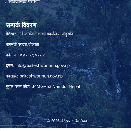
सार्वजनिक परीक्षण
सम्पर्क विवरण
वैेतेश्वर गाउँ कार्यपालिकाकाे कार्यालय, पाँडुडाँडा
बागमती‌ प्रदेश,दाेलखा
फोन नं.: ०४९-५९०९८९
इमेल:
info@baiteshwormun.gov.np
वेबसाईट:baiteshwormun.gov.np
गुगल प्लस कोड: J4MG+53 Namdu, Nepal
© 2026 वैतेश्वर गाउँपालिका