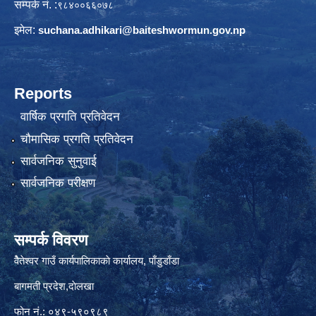
सम्पर्क नं. :
९८४००६६०७८
इमेल:
suchana.adhikari@
baiteshwormun.gov.np
Reports
वार्षिक प्रगति प्रतिवेदन
चौमासिक प्रगति प्रतिवेदन
सार्वजनिक सुनुवाई
सार्वजनिक परीक्षण
सम्पर्क विवरण
वैेतेश्वर गाउँ कार्यपालिकाकाे कार्यालय, पाँडुडाँडा
बागमती‌ प्रदेश,दाेलखा
फोन नं.: ०४९-५९०९८९