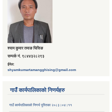
श्‍याम कुमार तमाङ घिसिङ
सम्पर्क नं. ९८४४३२८२९३
ईमेल:
shyamkumartamangghising@gmail.com
गाउँ कार्यपालिकाकाे निणर्यहरु
गाउँ कार्यपालिकाको निणर्य पुस्तिका २०८३।०४।११