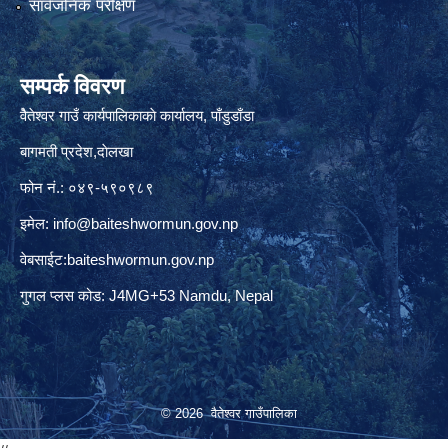
सार्वजनिक परीक्षण
सम्पर्क विवरण
वैेतेश्वर गाउँ कार्यपालिकाकाे कार्यालय, पाँडुडाँडा
बागमती‌ प्रदेश,दाेलखा
फोन नं.: ०४९-५९०९८९
इमेल:
info@baiteshwormun.gov.np
वेबसाईट:baiteshwormun.gov.np
गुगल प्लस कोड: J4MG+53 Namdu, Nepal
© 2026 वैतेश्वर गाउँपालिका