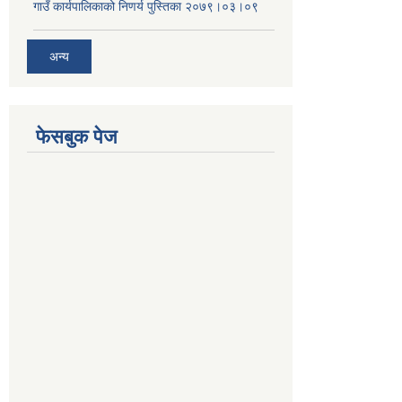
गाउँ कार्यपालिकाको निणर्य पुस्तिका २०७९।०३।०९
अन्य
फेसबुक पेज