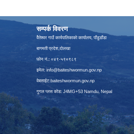
सम्पर्क विवरण
वैेतेश्वर गाउँ कार्यपालिकाकाे कार्यालय, पाँडुडाँडा
बागमती‌ प्रदेश,दाेलखा
फोन नं.: ०४९-५९०९८९
इमेल:
info@baiteshwormun.gov.np
वेबसाईट:baiteshwormun.gov.np
गुगल प्लस कोड: J4MG+53 Namdu, Nepal