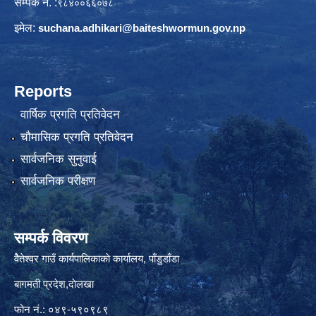
सम्पर्क नं. :
९८४००६६०७८
इमेल:
suchana.adhikari@
baiteshwormun.gov.np
Reports
वार्षिक प्रगति प्रतिवेदन
चौमासिक प्रगति प्रतिवेदन
सार्वजनिक सुनुवाई
सार्वजनिक परीक्षण
सम्पर्क विवरण
वैेतेश्वर गाउँ कार्यपालिकाकाे कार्यालय, पाँडुडाँडा
बागमती‌ प्रदेश,दाेलखा
फोन नं.: ०४९-५९०९८९