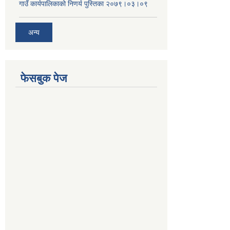
गाउँ कार्यपालिकाको निणर्य पुस्तिका २०७९।०३।०९
अन्य
फेसबुक पेज