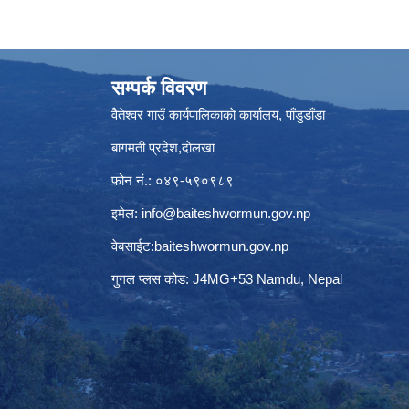
सम्पर्क विवरण
वैेतेश्वर गाउँ कार्यपालिकाकाे कार्यालय, पाँडुडाँडा
बागमती‌ प्रदेश,दाेलखा
फोन नं.: ०४९-५९०९८९
इमेल:
info@baiteshwormun.gov.np
वेबसाईट:baiteshwormun.gov.np
गुगल प्लस कोड: J4MG+53 Namdu, Nepal