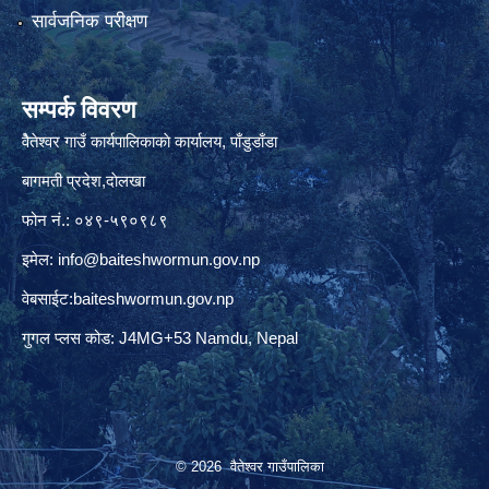
सार्वजनिक परीक्षण
सम्पर्क विवरण
वैेतेश्वर गाउँ कार्यपालिकाकाे कार्यालय, पाँडुडाँडा
बागमती‌ प्रदेश,दाेलखा
फोन नं.: ०४९-५९०९८९
इमेल:
info@baiteshwormun.gov.np
वेबसाईट:baiteshwormun.gov.np
गुगल प्लस कोड: J4MG+53 Namdu, Nepal
© 2026 वैतेश्वर गाउँपालिका