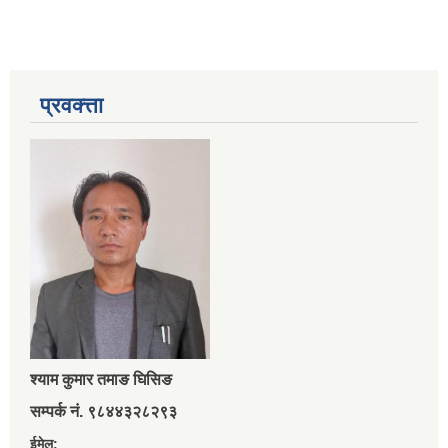
प्रवक्त्ता
श्‍याम कुमार तमाङ घिसिङ
सम्पर्क नं. ९८४४३२८२९३
ईमेल: