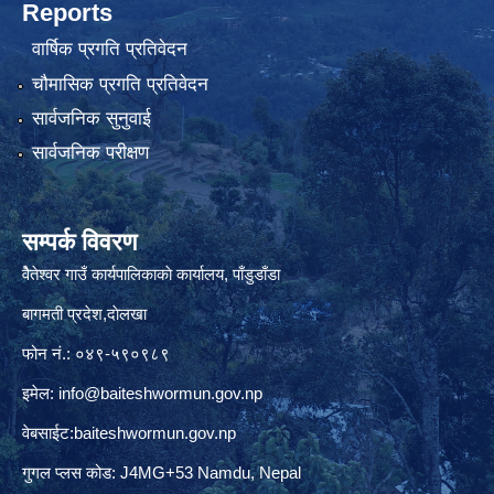
Reports
वार्षिक प्रगति प्रतिवेदन
चौमासिक प्रगति प्रतिवेदन
सार्वजनिक सुनुवाई
सार्वजनिक परीक्षण
सम्पर्क विवरण
वैेतेश्वर गाउँ कार्यपालिकाकाे कार्यालय, पाँडुडाँडा
बागमती‌ प्रदेश,दाेलखा
फोन नं.: ०४९-५९०९८९
इमेल:
info@baiteshwormun.gov.np
वेबसाईट:baiteshwormun.gov.np
गुगल प्लस कोड: J4MG+53 Namdu, Nepal