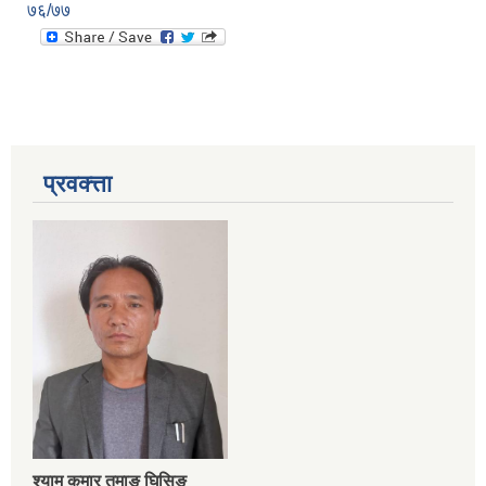
७६/७७
प्रवक्त्ता
श्‍याम कुमार तमाङ घिसिङ