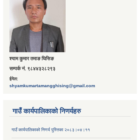
श्‍याम कुमार तमाङ घिसिङ
सम्पर्क नं. ९८४४३२८२९३
ईमेल:
shyamkumartamangghising@gmail.com
गाउँ कार्यपालिकाकाे निणर्यहरु
गाउँ कार्यपालिकाको निणर्य पुस्तिका २०८३।०४।११