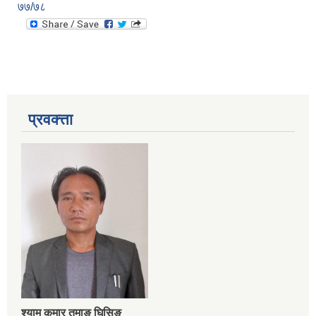
७७/७८
प्रवक्त्ता
श्‍याम कुमार तमाङ घिसिङ