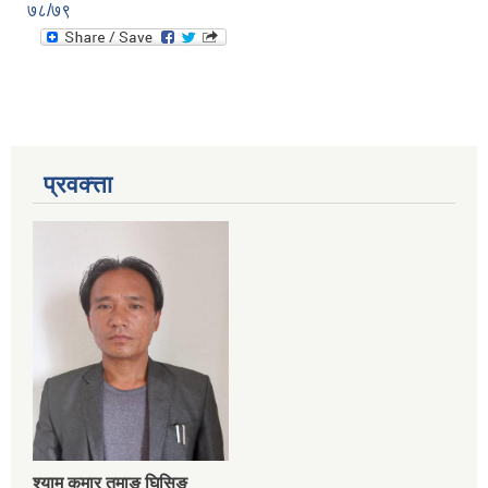
७८/७९
प्रवक्त्ता
श्‍याम कुमार तमाङ घिसिङ