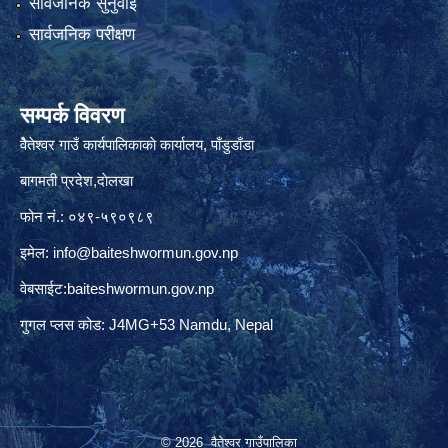
सार्वजनिक सुनुवाई
सार्वजनिक परीक्षण
सम्पर्क विवरण
वैेतेश्वर गाउँ कार्यपालिकाकाे कार्यालय, पाँडुडाँडा
बागमती‌ प्रदेश,दाेलखा
फोन नं.: ०४९-५९०९८९
इमेल:
info@baiteshwormun.gov.np
वेबसाईट:baiteshwormun.gov.np
गुगल प्लस कोड: J4MG+53 Namdu, Nepal
© 2026 वैतेश्वर गाउँपालिका