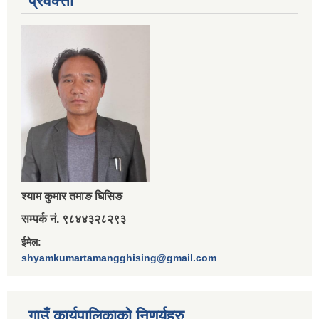
प्रवक्त्ता
श्‍याम कुमार तमाङ घिसिङ
सम्पर्क नं. ९८४४३२८२९३
ईमेल:
shyamkumartamangghising@gmail.com
गाउँ कार्यपालिकाकाे निणर्यहरु