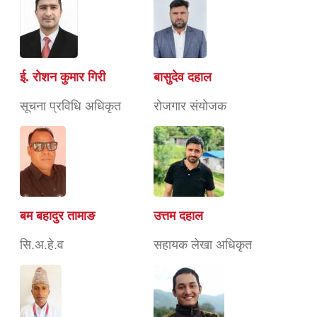
ई. रोशन कुमार गिरी
बासुदेव दहाल
सूचना प्रविधि अधिकृत
राेजगार संयाेजक
बम बहादुर तामाङ
उत्तम दहाल
सि.अ.हे.व
सहायक लेखा अधिकृत