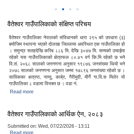
गाउँपालिकाकाे स्थायी केन्द्र पाँडुडाँडामा रहेको प्रशासनिक भवन
वैतेश्वर गाउँपालिकाको संक्षिप्त परिचय
वैतेश्वर गाउँपालिका नेपालको संविधानको धारा २९५ को उपधारा (३)
बमोजिम स्थापना भएको दोलखा जिल्लामा अवस्थित एक गाउँपालिका हो
। समुन्द्र सतहदेखि करिब ८८६ मि. देखि ३०४७ मि. सम्मको उचाईमा
रहेको यस गाउँपालिकाको क्षेत्रफल ८०.४१ वर्ग कि.मि रहेको छ भने
वि.सं. २०६८ सालको जनगणना अनुसार १९८७६ जनसंख्या थियो भने
२०७८ सालको जनगणना अनुसार जम्मा १७८९६ जनसंख्या रहेको छ ।
साविकका क्षत्रपा, नाम्दु, काबे्र, गैरीमुदी, मीर्गे गा.वि.स मिलेर यो
गाउँपालिका ८ वडामा विभक्त छ । वडा नं.
Read more
about वैतेश्वर गाउँपालिकाको संक्षिप्त परिचय
वैतेश्वर गाउँपालिकाको आर्थिक ऐन, २०८३
Submitted on:
Wed, 07/22/2026 - 13:11
Read more
about वैतेश्वर गाउँपालिकाको आर्थिक ऐन, २०८३