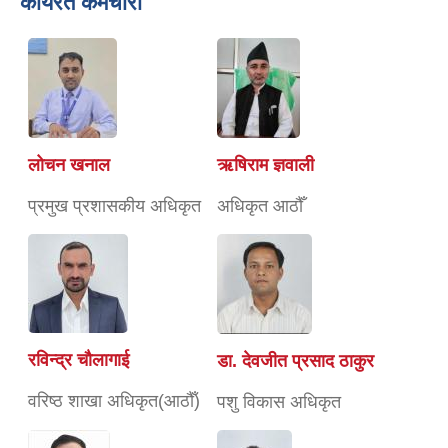
कार्यरत कर्मचारी
लोचन खनाल
ऋषिराम ज्ञवाली
प्रमुख प्रशासकीय अधिकृत
अधिकृत आठौँ
रविन्द्र चाैलागाई
डा. देवजीत प्रसाद ठाकुर
वरिष्ठ शाखा अधिकृत(आठौँ)
पशु विकास अधिकृत