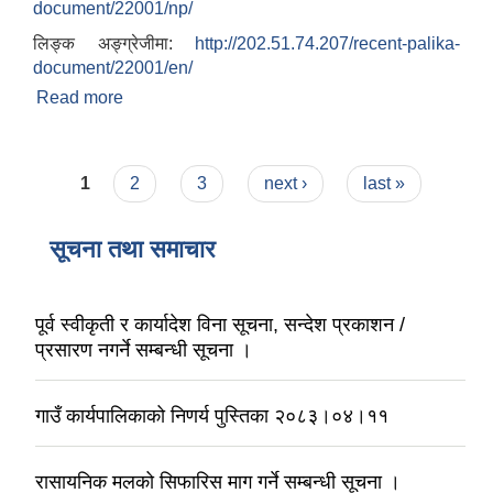
document/22001/np/
लिङ्क अङ्ग्रेजीमा:
http://202.51.74.207/recent-palika-
document/22001/en/
Read more
about आवास पुननिर्माण तथा प्रवलिकरण सम्बन्धी वैतेश्वर
गाउँपालिकाको प्रोफाइल
Pages
1
2
3
next ›
last »
सूचना तथा समाचार
पूर्व स्वीकृती र कार्यादेश विना सूचना, सन्देश प्रकाशन /
प्रसारण नगर्ने सम्बन्धी सूचना ।
गाउँ कार्यपालिकाको निणर्य पुस्तिका २०८३।०४।११
रासायनिक मलको सिफारिस माग गर्ने सम्बन्धी सूचना ।