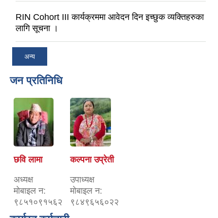
RIN Cohort III कार्यक्रममा आवेदन दिन इच्छुक व्यक्तिहरुका
लागि सूचना ।
अन्य
जन प्रतिनिधि
छवि लामा
कल्पना उप्रेती
अध्यक्ष
उपाध्यक्ष
माेबाइल न‌:
माेबाइल न‌:
९८५१०९१५६२
९८४९६५६०२२