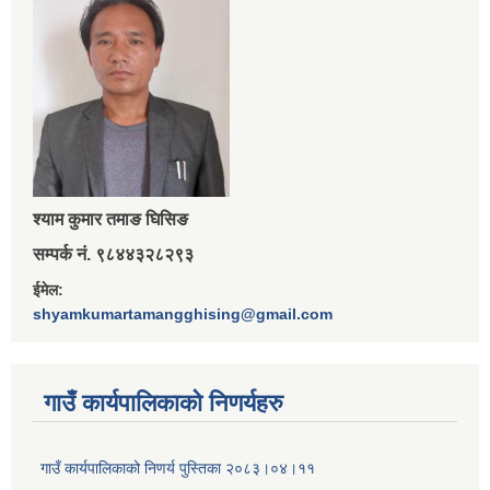
श्‍याम कुमार तमाङ घिसिङ
सम्पर्क नं. ९८४४३२८२९३
ईमेल:
shyamkumartamangghising@gmail.com
गाउँ कार्यपालिकाकाे निणर्यहरु
गाउँ कार्यपालिकाको निणर्य पुस्तिका २०८३।०४।११